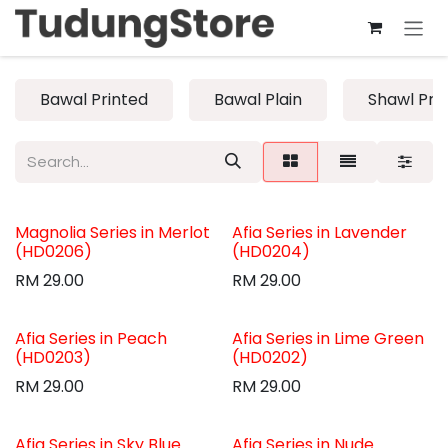
Skip to Content
Bawal Printed
Bawal Plain
Shawl Pri
Magnolia Series in Merlot
Afia Series in Lavender
(HD0206)
(HD0204)
RM
29.00
RM
29.00
Afia Series in Peach
Afia Series in Lime Green
(HD0203)
(HD0202)
RM
29.00
RM
29.00
Afia Series in Sky Blue
Afia Series in Nude