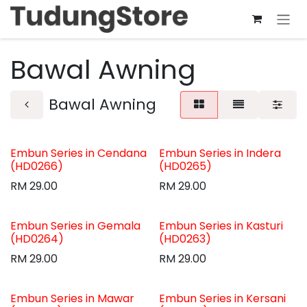
Skip to Content
Bawal Awning
Bawal Awning
Embun Series in Cendana
Embun Series in Indera
(HD0266)
(HD0265)
RM
29.00
RM
29.00
Embun Series in Gemala
Embun Series in Kasturi
(HD0264)
(HD0263)
RM
29.00
RM
29.00
Embun Series in Mawar
Embun Series in Kersani