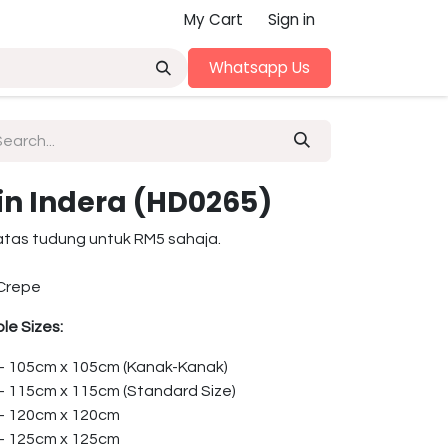
My Cart
Sign in
Whatsapp Us
in Indera (HD0265)
atas tudung untuk RM5 sahaja.
Crepe
le Sizes:
 – 105cm x 105cm (Kanak-Kanak)
 – 115cm x 115cm (Standard Size)
 – 120cm x 120cm
 – 125cm x 125cm