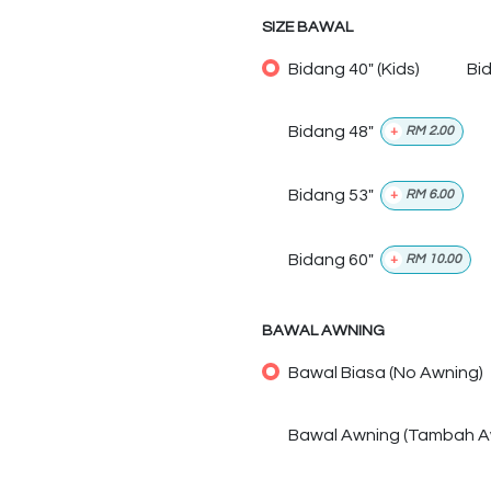
SIZE BAWAL
Bidang 40" (Kids)
Bi
Bidang 48"
+
RM
2.00
Bidang 53"
+
RM
6.00
Bidang 60"
+
RM
10.00
BAWAL AWNING
Bawal Biasa (No Awning)
Bawal Awning (Tambah A