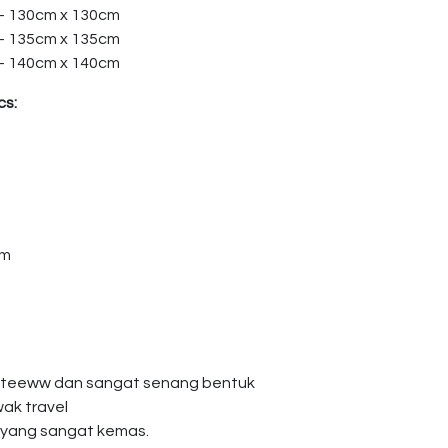
 – 130cm x 130cm
 – 135cm x 135cm
 – 140cm x 140cm
cs:
am
giteeww dan sangat senang bentuk
wak travel
 yang sangat kemas.