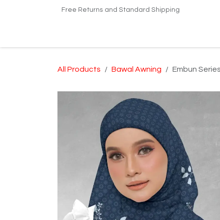
Skip to Content
Free Returns and Standard Shipping
Home
Shop
Kilang Printing Tudung
Dro
All Products
Bawal Awning
Embun Series