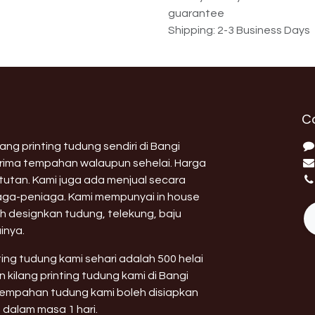
guarantee
Shipping: 2-3 Business Days
C
ng printing tudung sendiri di Bangi
erima tempahan walaupun sehelai. Harga
utan. Kami juga ada menjual secara
aga-peniaga. Kami mempunyai in house
h designkan tudung, telekung, baju
inya.
nting tudung kami sehari adalah 500 helai
 kilang printing tudung kami di Bangi
 tempahan tudung kami boleh disiapkan
 dalam masa 1 hari.