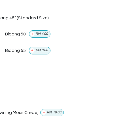
dang 45" (Standard Size)
Bidang 50"
+
RM
4.00
Bidang 55"
+
RM
8.00
wning Moss Crepe)
+
RM
10.00