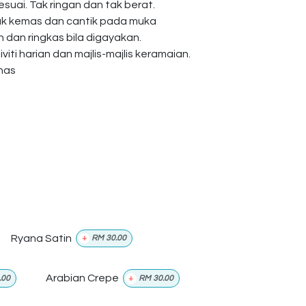
esuai. Tak ringan dan tak berat.
ak kemas dan cantik pada muka
dan ringkas bila digayakan.
viti harian dan majlis-majlis keramaian.
anas
Ryana Satin
+
RM
30.00
Arabian Crepe
.00
+
RM
30.00