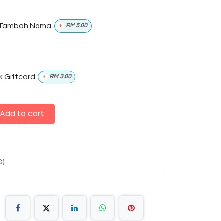
Tambah Nama
+
RM
5.00
k Giftcard
+
RM
3.00
Add to cart
D)