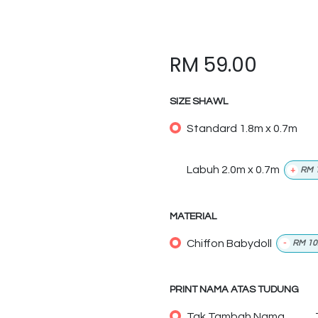
RM
59.00
SIZE SHAWL
Standard 1.8m x 0.7m
Labuh 2.0m x 0.7m
+
RM
MATERIAL
Chiffon Babydoll
-
RM
10
PRINT NAMA ATAS TUDUNG
Tak Tambah Nama