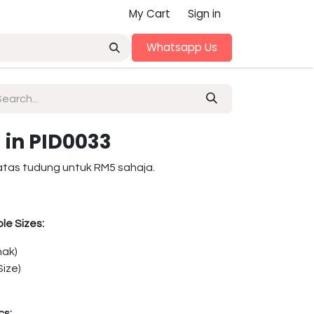
My Cart
Sign in
Whatsapp Us
in PID0033
atas tudung untuk RM5 sahaja.
le Sizes:
nak)
ize)
cs: