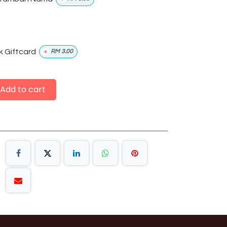
k Giftcard
+
RM
3.00
Add to cart