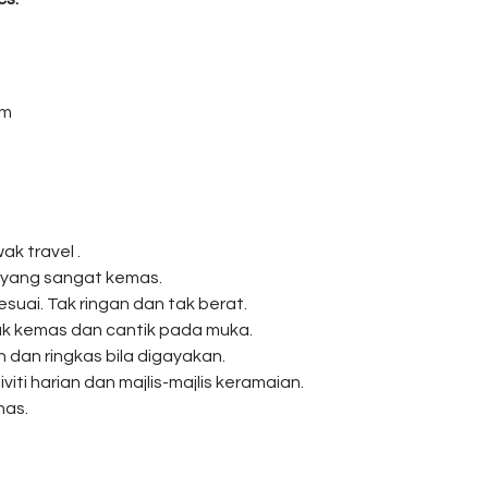
am
ak travel .
 yang sangat kemas.
esuai. Tak ringan dan tak berat.
k kemas dan cantik pada muka.
dan ringkas bila digayakan.
viti harian dan majlis-majlis keramaian.
nas.