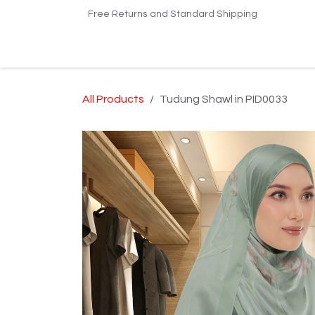
Skip to Content
Free Returns and Standard Shipping
Home
Shop
Kilang Printing Tudung
Dro
All Products
Tudung Shawl in PID0033