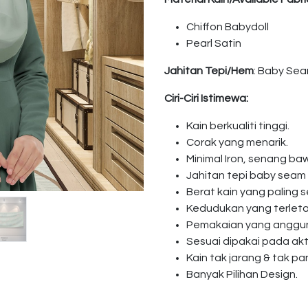
Chiffon Babydoll
Pearl Satin
Jahitan Tepi/Hem
: Baby Se
Ciri-Ciri Istimewa:
Kain berkualiti tinggi.
Corak yang menarik.
Minimal Iron, senang baw
Jahitan tepi baby seam
Berat kain yang paling s
Kedudukan yang terleta
Pemakaian yang anggun 
Sesuai dipakai pada akti
Kain tak jarang & tak pa
Banyak Pilihan Design.