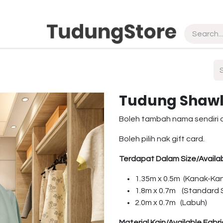
pship
Vendor
About Us
Contact us
Tudung Shawl 
Boleh tambah nama sendiri 
Boleh pilih nak gift card.
Terdapat Dalam Size/Availab
1.35m x 0.5m (Kanak-Ka
1.8m x 0.7m (Standard S
2.0m x 0.7m (Labuh)
Material Kain/Available Fabri