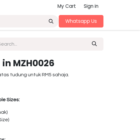
My Cart
Sign in
Whatsapp Us
 in MZH0026
atas tudung untuk RM5 sahaja.
le Sizes:
nak)
ize)
cs: