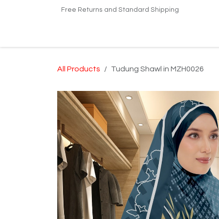
Skip to Content
Free Returns and Standard Shipping
Home
Shop
Kilang Printing Tudung
Dro
All Products
Tudung Shawl in MZH0026