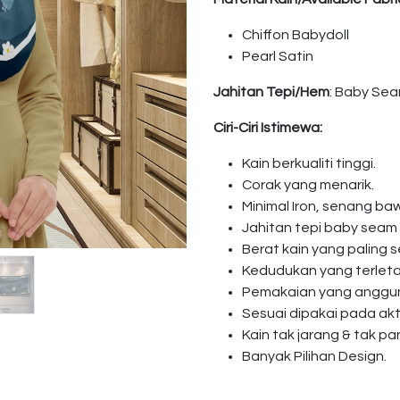
Chiffon Babydoll
Pearl Satin
Jahitan Tepi/Hem
: Baby Se
Ciri-Ciri Istimewa:
Kain berkualiti tinggi.
Corak yang menarik.
Minimal Iron, senang baw
Jahitan tepi baby seam
Berat kain yang paling s
Kedudukan yang terleta
Pemakaian yang anggun 
Sesuai dipakai pada akti
Kain tak jarang & tak pa
Banyak Pilihan Design.