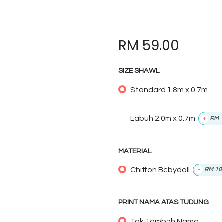
RM
59.00
SIZE SHAWL
Standard 1.8m x 0.7m
Labuh 2.0m x 0.7m
+
RM
MATERIAL
Chiffon Babydoll
-
RM
10
PRINT NAMA ATAS TUDUNG
Tak Tambah Nama