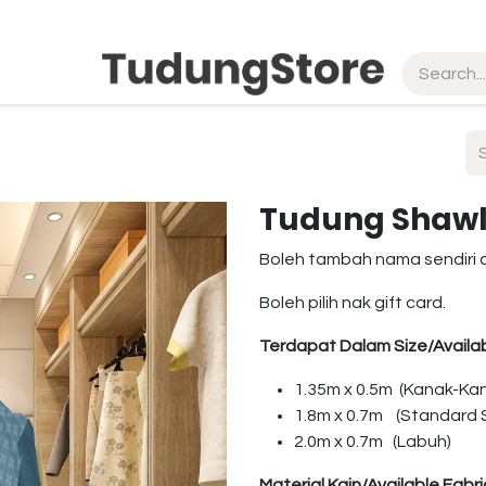
pship
Vendor
About Us
Contact us
Tudung Shawl
Boleh tambah nama sendiri 
Boleh pilih nak gift card.
Terdapat Dalam Size/Availab
1.35m x 0.5m (Kanak-Ka
1.8m x 0.7m (Standard S
2.0m x 0.7m (Labuh)
Material Kain/Available Fabri