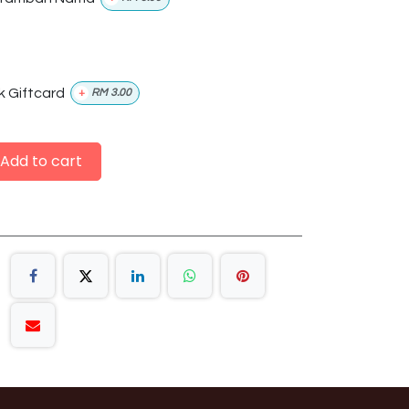
k Giftcard
+
RM
3.00
Add to cart