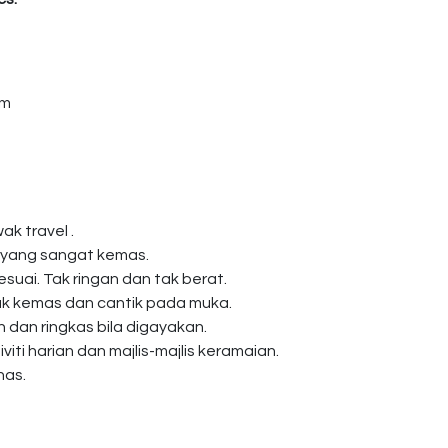
am
ak travel .
 yang sangat kemas.
esuai. Tak ringan dan tak berat.
k kemas dan cantik pada muka.
dan ringkas bila digayakan.
viti harian dan majlis-majlis keramaian.
nas.