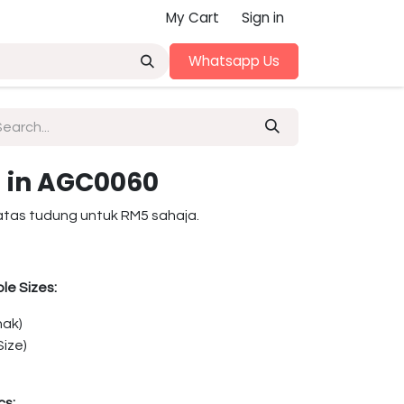
My Cart
Sign in
Whatsapp Us
 in AGC0060
atas tudung untuk RM5 sahaja.
le Sizes:
nak)
ize)
cs: