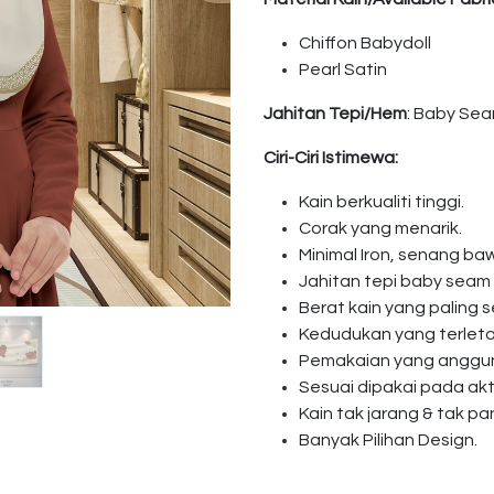
Chiffon Babydoll
Pearl Satin
Jahitan Tepi/Hem
: Baby Se
Ciri-Ciri Istimewa:
Kain berkualiti tinggi.
Corak yang menarik.
Minimal Iron, senang baw
Jahitan tepi baby seam
Berat kain yang paling s
Kedudukan yang terleta
Pemakaian yang anggun 
Sesuai dipakai pada akti
Kain tak jarang & tak pa
Banyak Pilihan Design.