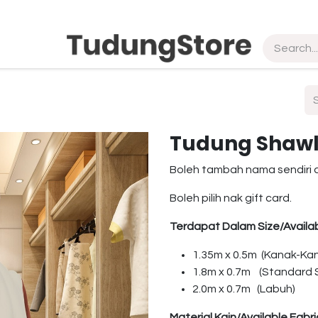
pship
Vendor
About Us
Contact us
Tudung Shawl
Boleh tambah nama sendiri 
Boleh pilih nak gift card.
Terdapat Dalam Size/Availab
1.35m x 0.5m (Kanak-Ka
1.8m x 0.7m (Standard S
2.0m x 0.7m (Labuh)
Material Kain/Available Fabri