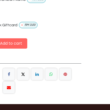
k Giftcard
+
RM
3.00
Add to cart