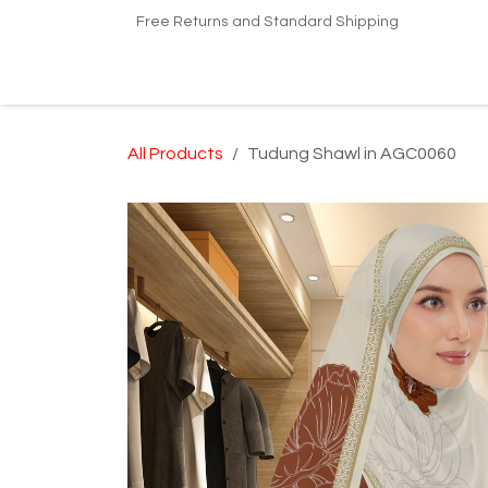
Skip to Content
Free Returns and Standard Shipping
Home
Shop
Kilang Printing Tudung
Dro
All Products
Tudung Shawl in AGC0060