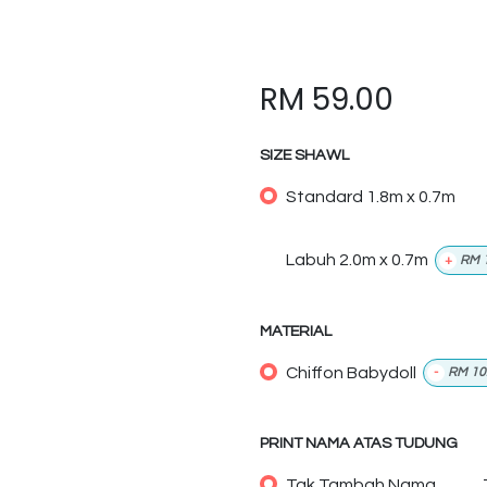
RM
59.00
SIZE SHAWL
Standard 1.8m x 0.7m
Labuh 2.0m x 0.7m
+
RM
MATERIAL
Chiffon Babydoll
-
RM
10
PRINT NAMA ATAS TUDUNG
Tak Tambah Nama