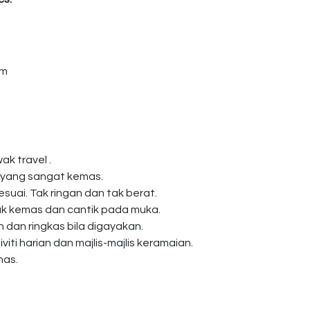
am
ak travel .
 yang sangat kemas.
esuai. Tak ringan dan tak berat.
k kemas dan cantik pada muka.
dan ringkas bila digayakan.
viti harian dan majlis-majlis keramaian.
nas.