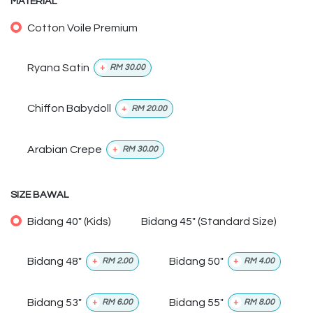
MATERIAL
Cotton Voile Premium
Ryana Satin
+
RM
30.00
Chiffon Babydoll
+
RM
20.00
Arabian Crepe
+
RM
30.00
SIZE BAWAL
Bidang 40" (Kids)
Bidang 45" (Standard Size)
Bidang 48"
Bidang 50"
+
RM
2.00
+
RM
4.00
Bidang 53"
Bidang 55"
+
RM
6.00
+
RM
8.00