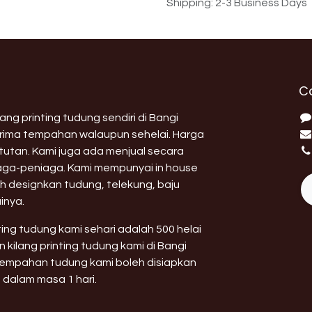
Shipping: 2-3 Business Days
C
ng printing tudung sendiri di Bangi
erima tempahan walaupun sehelai. Harga
utan. Kami juga ada menjual secara
aga-peniaga. Kami mempunyai in house
h designkan tudung, telekung, baju
inya.
nting tudung kami sehari adalah 500 helai
 kilang printing tudung kami di Bangi
 tempahan tudung kami boleh disiapkan
 dalam masa 1 hari.