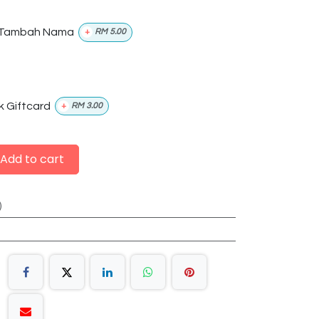
Tambah Nama
+
RM
5.00
k Giftcard
+
RM
3.00
Add to cart
)