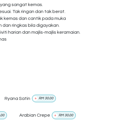
 yang sangat kemas.
esuai. Tak ringan dan tak berat.
ak kemas dan cantik pada muka
dan ringkas bila digayakan.
viti harian dan majlis-majlis keramaian.
anas
Ryana Satin
+
RM
30.00
Arabian Crepe
.00
+
RM
30.00