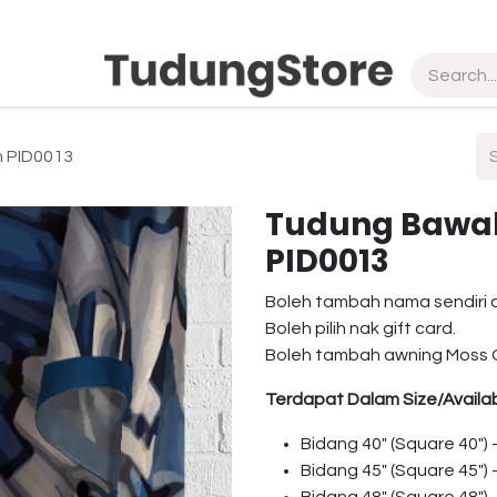
pship
Vendor
About Us
Contact us
n PID0013
Tudung Bawal 
PID0013
Boleh tambah nama sendiri 
Boleh pilih nak gift card.
Boleh tambah awning Moss 
Terdapat Dalam Size/Availab
Bidang 40″ (Square 40″)
Bidang 45″ (Square 45″)