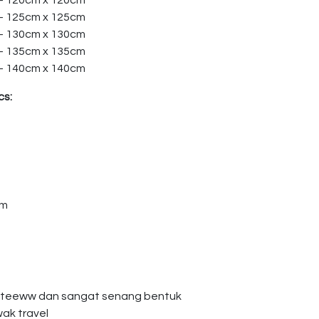
 – 120cm x 120cm
 – 125cm x 125cm
 – 130cm x 130cm
 – 135cm x 135cm
 – 140cm x 140cm
cs:
am
giteeww dan sangat senang bentuk
wak travel