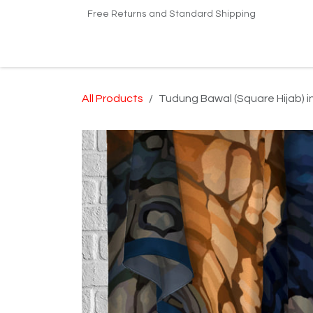
Skip to Content
Free Returns and Standard Shipping
Home
Shop
Kilang Printing Tudung
Dro
All Products
Tudung Bawal (Square Hijab) i