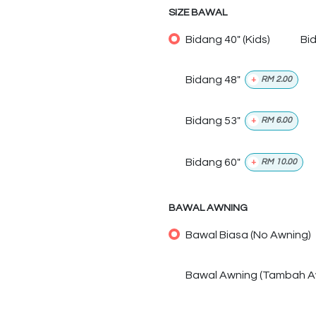
SIZE BAWAL
Bidang 40" (Kids)
Bi
Bidang 48"
+
RM
2.00
Bidang 53"
+
RM
6.00
Bidang 60"
+
RM
10.00
BAWAL AWNING
Bawal Biasa (No Awning)
Bawal Awning (Tambah A