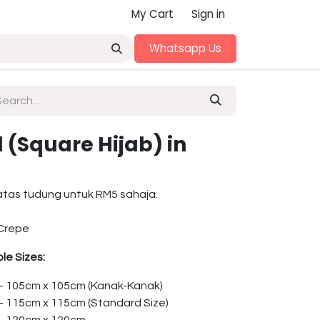
My Cart
Sign in
Whatsapp Us
(Square Hijab) in
atas tudung untuk RM5 sahaja.
Crepe
le Sizes:
 – 105cm x 105cm (Kanak-Kanak)
 – 115cm x 115cm (Standard Size)