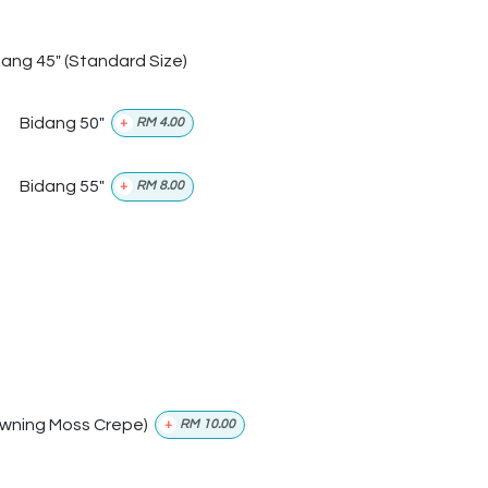
dang 45" (Standard Size)
Bidang 50"
+
RM
4.00
Bidang 55"
+
RM
8.00
wning Moss Crepe)
+
RM
10.00