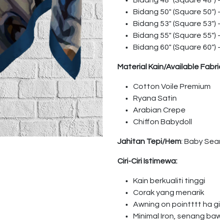
Bidang 48″ (Square 48″)
Bidang 50″ (Square 50″)
Bidang 53″ (Square 53″)
Bidang 55″ (Square 55″)
Bidang 60″ (Square 60″)
Material Kain/Available Fabri
Cotton Voile Premium
Ryana Satin
Arabian Crepe
Chiffon Babydoll
Jahitan Tepi/Hem
: Baby Se
Ciri-Ciri Istimewa:
Kain berkualiti tinggi
Corak yang menarik
Awning on pointttt ha 
Minimal Iron, senang ba