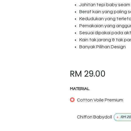
Jahitan tepi baby seam
Berat kain yang paling s
Kedudukan yang terlet
Pemakaian yang anggun 
Sesuai dipakai pada akti
Kain tak jarang & tak p
Banyak Pilihan Design
RM
29.00
MATERIAL
Cotton Voile Premium
Chiffon Babydoll
+
RM
20