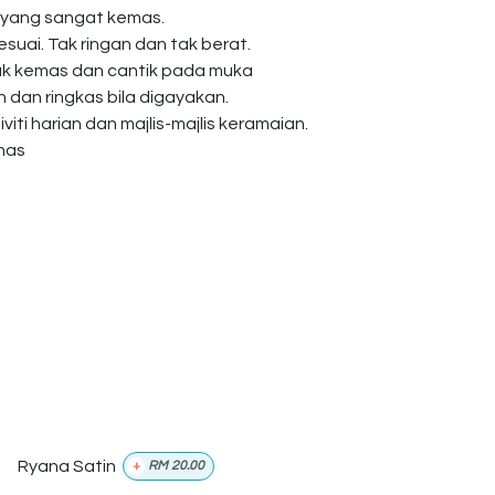
 yang sangat kemas.
esuai. Tak ringan dan tak berat.
ak kemas dan cantik pada muka
dan ringkas bila digayakan.
viti harian dan majlis-majlis keramaian.
anas
Ryana Satin
+
RM
20.00