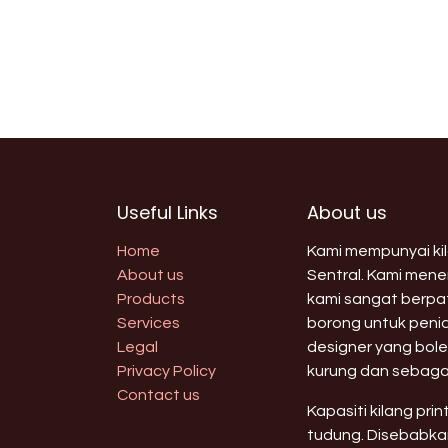
Useful Links
About us
Home
Kami mempunyai kila
About us
Sentral. Kami men
Products
kami sangat berpat
Services
borong untuk peni
Legal
designer yang bole
Privacy Policy
kurung dan sebaga
Contact us
Kapasiti kilang pri
tudung. Disebabkan