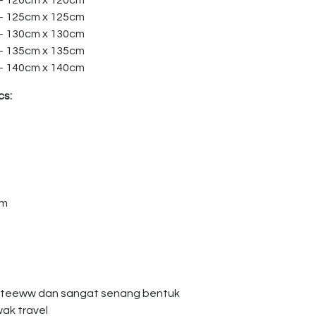
 – 120cm x 120cm
 – 125cm x 125cm
 – 130cm x 130cm
 – 135cm x 135cm
 – 140cm x 140cm
cs:
am
giteeww dan sangat senang bentuk
wak travel