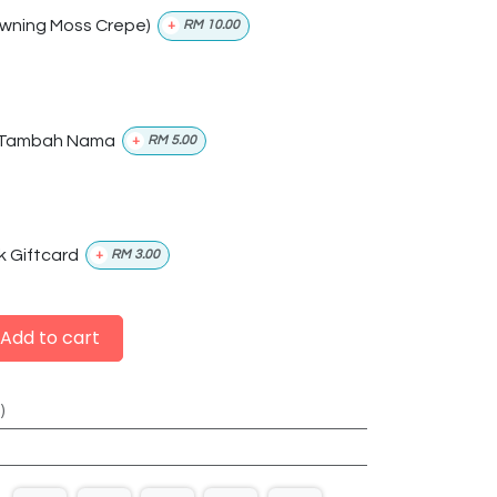
wning Moss Crepe)
+
RM
10.00
Tambah Nama
+
RM
5.00
k Giftcard
+
RM
3.00
Add to cart
)