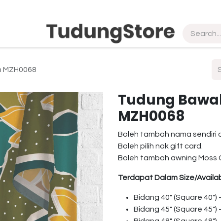
pship
Vendor
About Us
Contact us
in MZH0068
Tudung Bawal 
MZH0068
Boleh tambah nama sendiri 
Boleh pilih nak gift card.
Boleh tambah awning Moss 
Terdapat Dalam Size/Availab
Bidang 40″ (Square 40″)
Bidang 45″ (Square 45″)