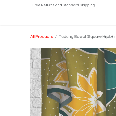
Skip to Content
Free Returns and Standard Shipping
Home
Shop
Kilang Printing Tudung
Dro
All Products
Tudung Bawal (Square Hijab) 