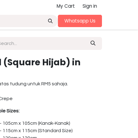
My Cart
Sign in
Whatsapp Us
(Square Hijab) in
atas tudung untuk RM5 sahaja.
Crepe
le Sizes:
 – 105cm x 105cm (Kanak-Kanak)
 – 115cm x 115cm (Standard Size)