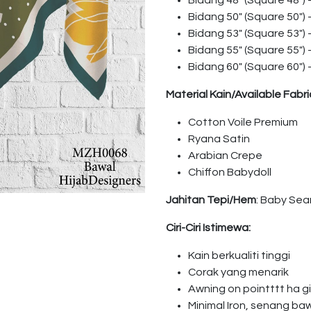
Bidang 48″ (Square 48″)
Bidang 50″ (Square 50″)
Bidang 53″ (Square 53″)
Bidang 55″ (Square 55″)
Bidang 60″ (Square 60″)
Material Kain/Available Fabri
Cotton Voile Premium
Ryana Satin
Arabian Crepe
Chiffon Babydoll
Jahitan Tepi/Hem
: Baby Se
Ciri-Ciri Istimewa:
Kain berkualiti tinggi
Corak yang menarik
Awning on pointttt ha 
Minimal Iron, senang ba