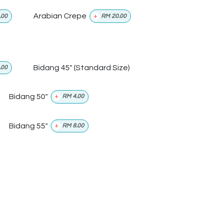
Arabian Crepe
.00
+
RM
20.00
Bidang 45" (Standard Size)
.00
Bidang 50"
+
RM
4.00
Bidang 55"
+
RM
8.00