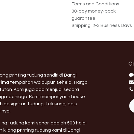
Terms and Conditions
30-day money-back
guarantee
Shipping: 2-3 Business Days
C
ng printing tudung sendiri di Bangi
erima tempahan walaupun sehelai. Harga
utan. Kami juga ada menjual secara
aga-peniaga. Kami mempunyai in house
h designkan tudung, telekung, baju
inya.
nting tudung kami sehari adalah 500 helai
 kilang printing tudung kami di Bangi