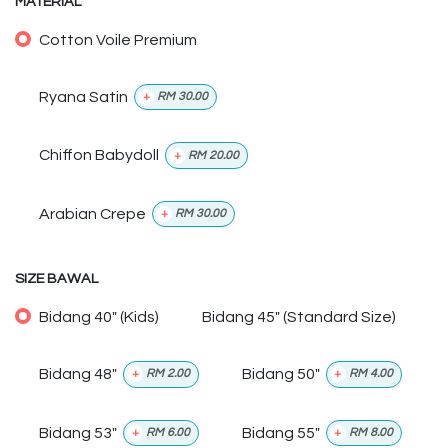
MATERIAL
Cotton Voile Premium
Ryana Satin
+
RM
30.00
Chiffon Babydoll
+
RM
20.00
Arabian Crepe
+
RM
30.00
SIZE BAWAL
Bidang 40" (Kids)
Bidang 45" (Standard Size)
Bidang 48"
Bidang 50"
+
RM
2.00
+
RM
4.00
Bidang 53"
Bidang 55"
+
RM
6.00
+
RM
8.00