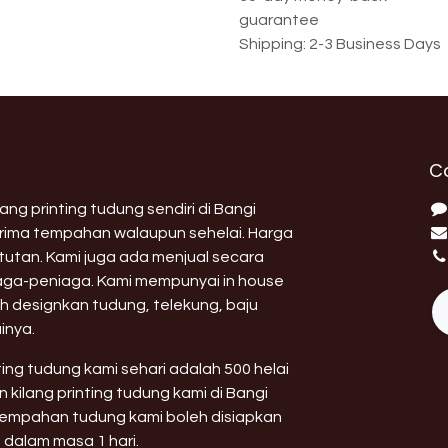
guarantee
Shipping: 2-3 Business Days
C
ng printing tudung sendiri di Bangi
erima tempahan walaupun sehelai. Harga
utan. Kami juga ada menjual secara
aga-peniaga. Kami mempunyai in house
h designkan tudung, telekung, baju
inya.
nting tudung kami sehari adalah 500 helai
 kilang printing tudung kami di Bangi
 tempahan tudung kami boleh disiapkan
 dalam masa 1 hari.