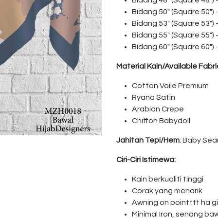
Bidang 48″ (Square 48″)
Bidang 50″ (Square 50″)
Bidang 53″ (Square 53″)
Bidang 55″ (Square 55″)
Bidang 60″ (Square 60″)
Material Kain/Available Fabri
Cotton Voile Premium
Ryana Satin
Arabian Crepe
Chiffon Babydoll
Jahitan Tepi/Hem
: Baby Se
Ciri-Ciri Istimewa:
Kain berkualiti tinggi
Corak yang menarik
Awning on pointttt ha 
Minimal Iron, senang ba