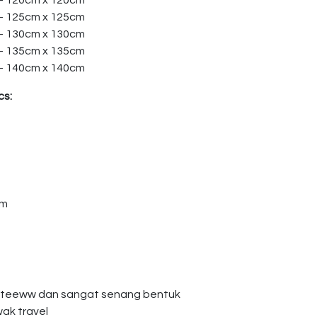
 – 120cm x 120cm
 – 125cm x 125cm
 – 130cm x 130cm
 – 135cm x 135cm
 – 140cm x 140cm
cs:
am
giteeww dan sangat senang bentuk
wak travel