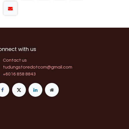
onnect with us
Contact us
tudungstoredotcom@gmail.com
+6016 858 8843