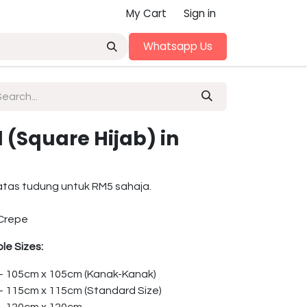
My Cart
Sign in
Whatsapp Us
(Square Hijab) in
atas tudung untuk RM5 sahaja.
Crepe
le Sizes:
 – 105cm x 105cm (Kanak-Kanak)
 – 115cm x 115cm (Standard Size)