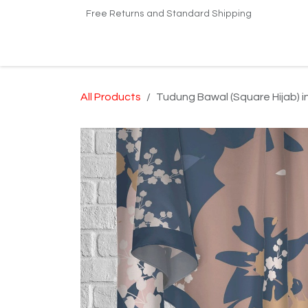
Skip to Content
Free Returns and Standard Shipping
Home
Shop
Kilang Printing Tudung
Dro
All Products
Tudung Bawal (Square Hijab) 