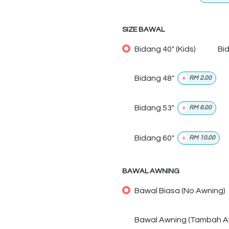
SIZE BAWAL
Bidang 40" (Kids)
Bi
Bidang 48"
+
RM
2.00
Bidang 53"
+
RM
6.00
Bidang 60"
+
RM
10.00
BAWAL AWNING
Bawal Biasa (No Awning)
Bawal Awning (Tambah A