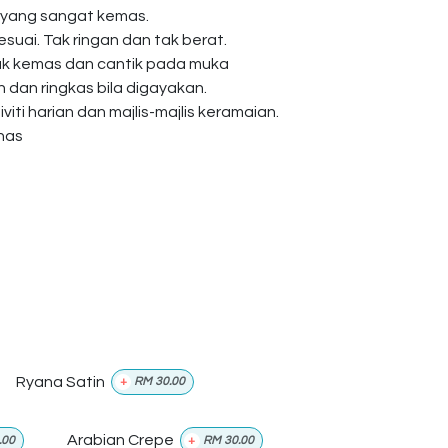
 yang sangat kemas.
esuai. Tak ringan dan tak berat.
ak kemas dan cantik pada muka
dan ringkas bila digayakan.
viti harian dan majlis-majlis keramaian.
anas
Ryana Satin
+
RM
30.00
Arabian Crepe
.00
+
RM
30.00