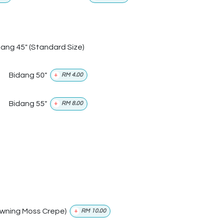
dang 45" (Standard Size)
Bidang 50"
+
RM
4.00
Bidang 55"
+
RM
8.00
wning Moss Crepe)
+
RM
10.00