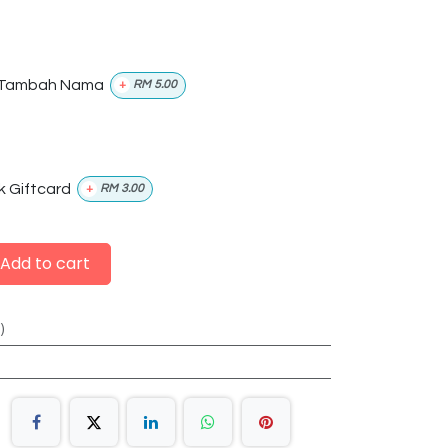
Tambah Nama
+
RM
5.00
k Giftcard
+
RM
3.00
Add to cart
)