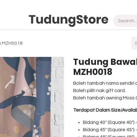
pship
Vendor
About Us
Contact us
in MZH0018
Tudung Bawal 
MZH0018
Boleh tambah nama sendiri 
Boleh pilih nak gift card.
Boleh tambah awning Moss 
Terdapat Dalam Size/Availab
Bidang 40″ (Square 40″)
Bidang 45″ (Square 45″)