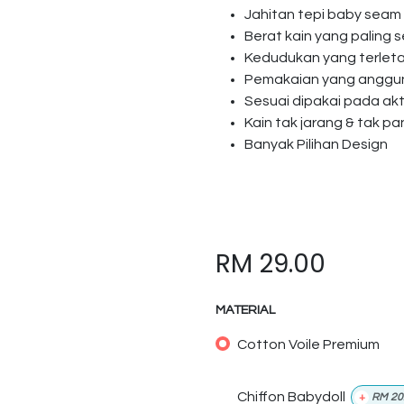
Jahitan tepi baby seam
Berat kain yang paling s
Kedudukan yang terlet
Pemakaian yang anggun 
Sesuai dipakai pada akti
Kain tak jarang & tak p
Banyak Pilihan Design
RM
29.00
MATERIAL
Cotton Voile Premium
Chiffon Babydoll
+
RM
20