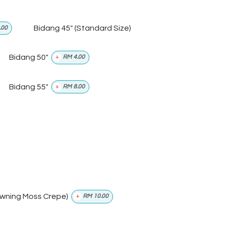
Bidang 45" (Standard Size)
.00
Bidang 50"
+
RM
4.00
Bidang 55"
+
RM
8.00
wning Moss Crepe)
+
RM
10.00