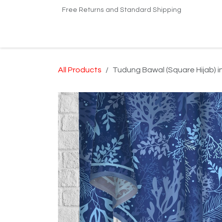
Skip to Content
Free Returns and Standard Shipping
Home
Shop
Kilang Printing Tudung
Dro
All Products
Tudung Bawal (Square Hijab) 