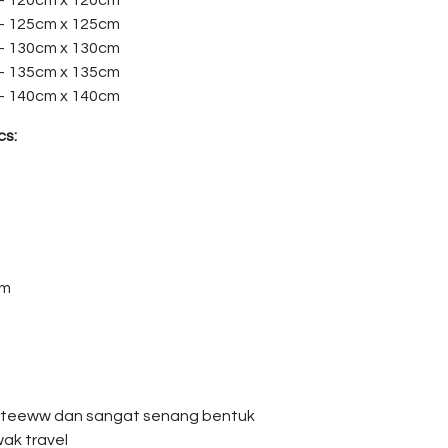
 – 120cm x 120cm
 – 125cm x 125cm
 – 130cm x 130cm
 – 135cm x 135cm
 – 140cm x 140cm
cs:
am
giteeww dan sangat senang bentuk
wak travel