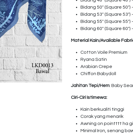
Bidang 48″ (Square 48″)
Bidang 50″ (Square 50″)
Bidang 53″ (Square 53″)
Bidang 55″ (Square 55″)
Bidang 60″ (Square 60″)
Material Kain/Available Fabri
Cotton Voile Premium
Ryana Satin
Arabian Crepe
Chiffon Babydoll
Jahitan Tepi/Hem
: Baby Se
Ciri-Ciri Istimewa:
Kain berkualiti tinggi
Corak yang menarik
Awning on pointttt ha 
Minimal Iron, senang ba