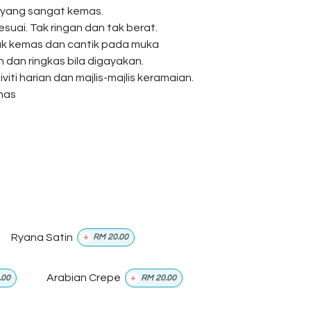
 yang sangat kemas.
esuai. Tak ringan dan tak berat.
ak kemas dan cantik pada muka
dan ringkas bila digayakan.
viti harian dan majlis-majlis keramaian.
anas
Ryana Satin
+
RM
20.00
Arabian Crepe
.00
+
RM
20.00