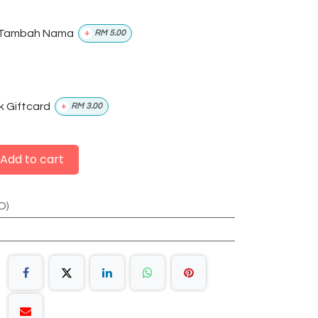
Tambah Nama
+
RM
5.00
k Giftcard
+
RM
3.00
Add to cart
D)