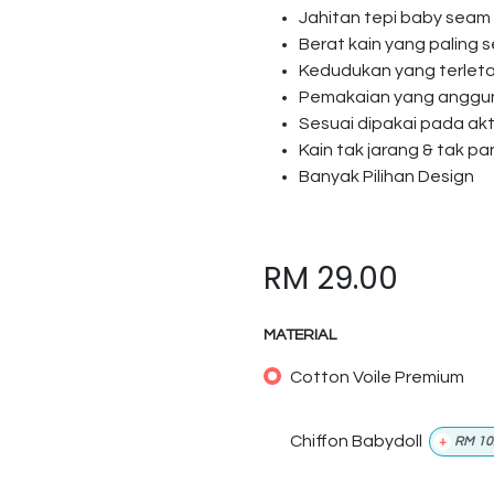
Jahitan tepi baby seam
Berat kain yang paling s
Kedudukan yang terlet
Pemakaian yang anggun 
Sesuai dipakai pada akti
Kain tak jarang & tak p
Banyak Pilihan Design
RM
29.00
MATERIAL
Cotton Voile Premium
Chiffon Babydoll
+
RM
10