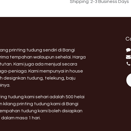
Shipping: 2-3 Business Days
C
ng printing tudung sendiri di Bangi
erima tempahan walaupun sehelai. Harga
utan. Kami juga ada menjual secara
aga-peniaga. Kami mempunyai in house
h designkan tudung, telekung, baju
inya.
nting tudung kami sehari adalah 500 helai
 kilang printing tudung kami di Bangi
 tempahan tudung kami boleh disiapkan
 dalam masa 1 hari.