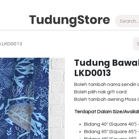
pship
Vendor
About Us
Contact us
in LKD0013
Tudung Bawal 
LKD0013
Boleh tambah nama sendiri 
Boleh pilih nak gift card.
Boleh tambah awning Moss 
Terdapat Dalam Size/Availab
Bidang 40″ (Square 40″)
Bidang 45″ (Square 45″)