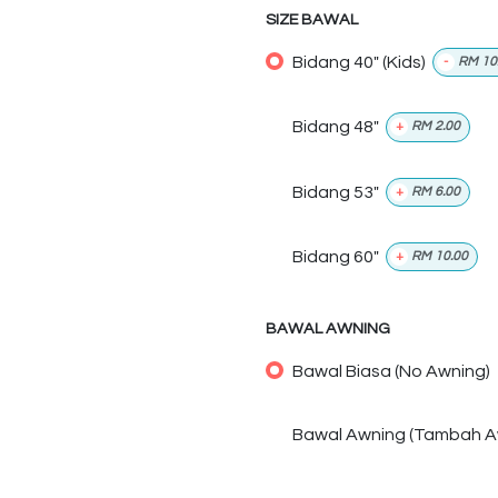
SIZE BAWAL
Bidang 40" (Kids)
-
RM
10
Bidang 48"
+
RM
2.00
Bidang 53"
+
RM
6.00
Bidang 60"
+
RM
10.00
BAWAL AWNING
Bawal Biasa (No Awning)
Bawal Awning (Tambah A