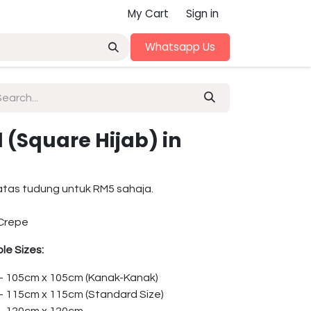
My Cart
Sign in
Whatsapp Us
(Square Hijab) in
atas tudung untuk RM5 sahaja.
Crepe
le Sizes:
 – 105cm x 105cm (Kanak-Kanak)
 – 115cm x 115cm (Standard Size)