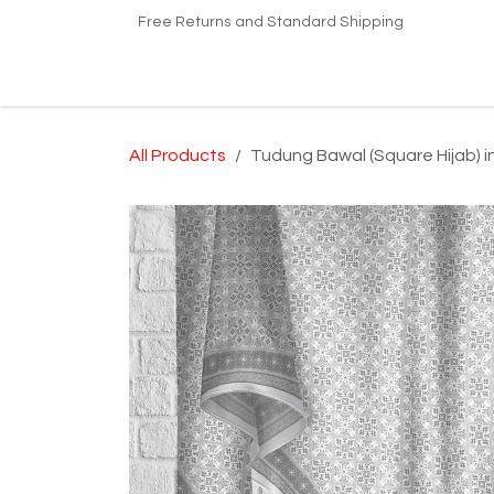
Skip to Content
Free Returns and Standard Shipping
Home
Shop
Kilang Printing Tudung
Dro
All Products
Tudung Bawal (Square Hijab) 