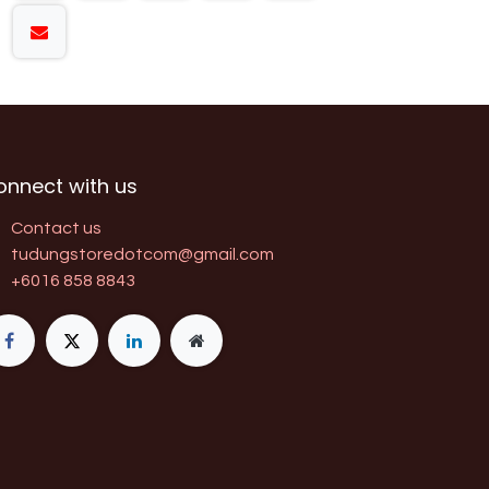
onnect with us
Contact us
tudungstoredotcom@gmail.com
+6016 858 8843