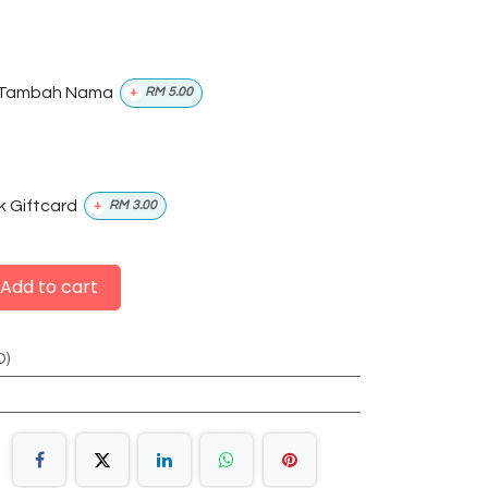
Tambah Nama
+
RM
5.00
k Giftcard
+
RM
3.00
Add to cart
D)