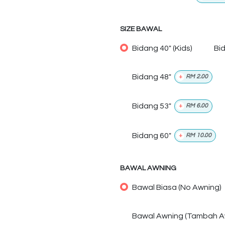
SIZE BAWAL
Bidang 40" (Kids)
Bi
Bidang 48"
+
RM
2.00
Bidang 53"
+
RM
6.00
Bidang 60"
+
RM
10.00
BAWAL AWNING
Bawal Biasa (No Awning)
Bawal Awning (Tambah A