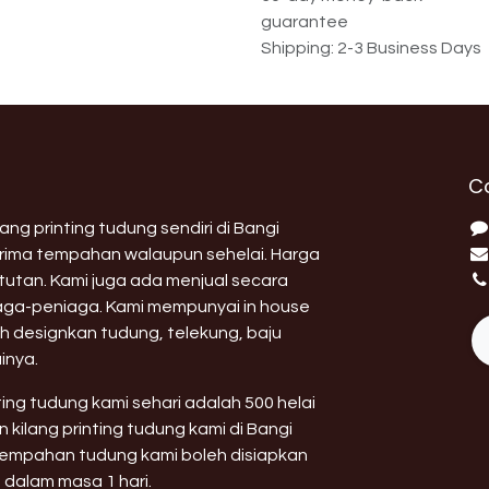
guarantee
Shipping: 2-3 Business Days
C
ng printing tudung sendiri di Bangi
erima tempahan walaupun sehelai. Harga
utan. Kami juga ada menjual secara
aga-peniaga. Kami mempunyai in house
h designkan tudung, telekung, baju
inya.
nting tudung kami sehari adalah 500 helai
 kilang printing tudung kami di Bangi
 tempahan tudung kami boleh disiapkan
 dalam masa 1 hari.