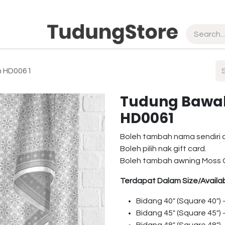
pship
Vendor
About Us
Contact us
in HD0061
Tudung Bawal 
HD0061
Boleh tambah nama sendiri 
Boleh pilih nak gift card.
Boleh tambah awning Moss 
Terdapat Dalam Size/Availab
Bidang 40″ (Square 40″)
Bidang 45″ (Square 45″)