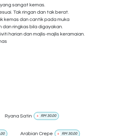
 yang sangat kemas.
esuai. Tak ringan dan tak berat.
ak kemas dan cantik pada muka
dan ringkas bila digayakan.
viti harian dan majlis-majlis keramaian.
anas
Ryana Satin
+
RM
30.00
Arabian Crepe
.00
+
RM
30.00