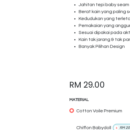
Jahitan tepi baby seam
Berat kain yang paling s
Kedudukan yang terlet
Pemakaian yang anggun 
Sesuai dipakai pada akti
Kain tak jarang & tak p
Banyak Pilihan Design
RM
29.00
MATERIAL
Cotton Voile Premium
Chiffon Babydoll
+
RM
20