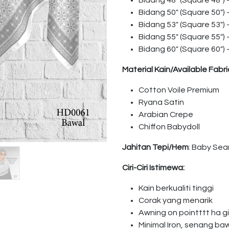
Bidang 48″ (Square 48″)
Bidang 50″ (Square 50″)
Bidang 53″ (Square 53″)
Bidang 55″ (Square 55″)
Bidang 60″ (Square 60″)
Material Kain/Available Fabri
Cotton Voile Premium
Ryana Satin
Arabian Crepe
Chiffon Babydoll
Jahitan Tepi/Hem
: Baby Se
Ciri-Ciri Istimewa:
Kain berkualiti tinggi
Corak yang menarik
Awning on pointttt ha 
Minimal Iron, senang ba