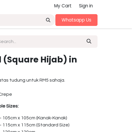
My Cart
Sign in
Whatsapp Us
(Square Hijab) in
atas tudung untuk RM5 sahaja.
Crepe
le Sizes:
 – 105cm x 105cm (Kanak-Kanak)
 – 115cm x 115cm (Standard Size)