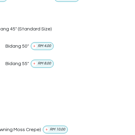
dang 45" (Standard Size)
Bidang 50"
+
RM
4.00
Bidang 55"
+
RM
8.00
wning Moss Crepe)
+
RM
10.00