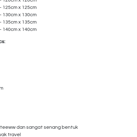
 – 120cm x 120cm
 – 125cm x 125cm
 – 130cm x 130cm
 – 135cm x 135cm
 – 140cm x 140cm
cs:
am
giteeww dan sangat senang bentuk
wak travel