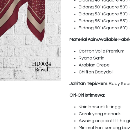
Bidang 48″ (Square 48″)
Bidang 50″ (Square 50″)
Bidang 53″ (Square 53″)
Bidang 55″ (Square 55″)
Bidang 60″ (Square 60″)
Material Kain/Available Fabri
Cotton Voile Premium
Ryana Satin
Arabian Crepe
Chiffon Babydoll
Jahitan Tepi/Hem
: Baby Se
Ciri-Ciri Istimewa:
Kain berkualiti tinggi
Corak yang menarik
Awning on pointttt ha 
Minimal Iron, senang ba