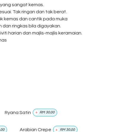
 yang sangat kemas.
esuai. Tak ringan dan tak berat.
ak kemas dan cantik pada muka
dan ringkas bila digayakan.
viti harian dan majlis-majlis keramaian.
anas
Ryana Satin
+
RM
30.00
Arabian Crepe
.00
+
RM
30.00