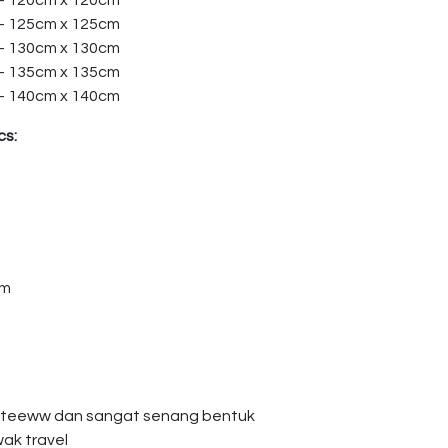
 – 120cm x 120cm
 – 125cm x 125cm
 – 130cm x 130cm
 – 135cm x 135cm
 – 140cm x 140cm
cs:
am
giteeww dan sangat senang bentuk
wak travel