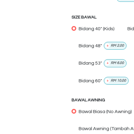
SIZE BAWAL
Bidang 40" (Kids)
Bi
Bidang 48"
+
RM
2.00
Bidang 53"
+
RM
6.00
Bidang 60"
+
RM
10.00
BAWAL AWNING
Bawal Biasa (No Awning)
Bawal Awning (Tambah A