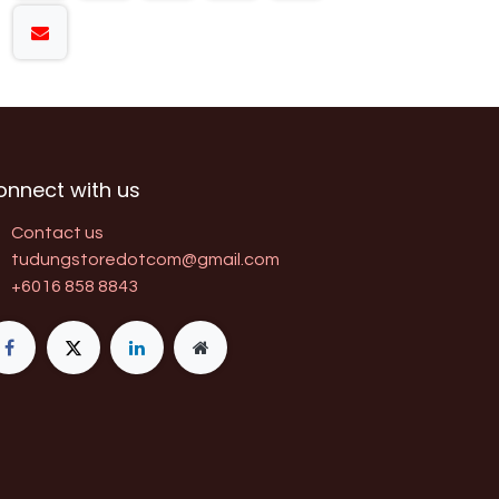
onnect with us
Contact us
tudungstoredotcom@gmail.com
+6016 858 8843