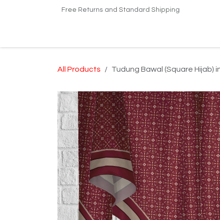
Skip to Content
Free Returns and Standard Shipping
Home
Shop
Kilang Printing Tudung
Dro
All Products
Tudung Bawal (Square Hijab) 