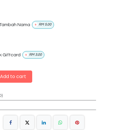
Tambah Nama
+
RM
5.00
k Giftcard
+
RM
3.00
Add to cart
D)