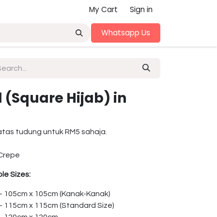
My Cart
Sign in
Whatsapp Us
(Square Hijab) in
atas tudung untuk RM5 sahaja.
Crepe
le Sizes:
 – 105cm x 105cm (Kanak-Kanak)
 – 115cm x 115cm (Standard Size)