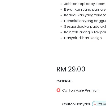
Jahitan tepi baby seam
Berat kain yang paling s
Kedudukan yang terlet
Pemakaian yang anggun 
Sesuai dipakai pada akti
Kain tak jarang & tak p
Banyak Pilihan Design
RM
29.00
MATERIAL
Cotton Voile Premium
Chiffon Babydoll
+
RM
20