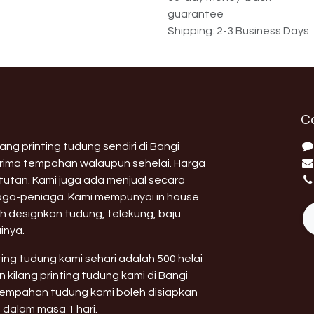
guarantee
Shipping: 2-3 Business Days
C
ng printing tudung sendiri di Bangi
erima tempahan walaupun sehelai. Harga
utan. Kami juga ada menjual secara
aga-peniaga. Kami mempunyai in house
h designkan tudung, telekung, baju
inya.
nting tudung kami sehari adalah 500 helai
 kilang printing tudung kami di Bangi
 tempahan tudung kami boleh disiapkan
 dalam masa 1 hari.