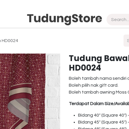
pship
Vendor
About Us
Contact us
in HD0024
Tudung Bawal 
HD0024
Boleh tambah nama sendiri 
Boleh pilih nak gift card.
Boleh tambah awning Moss 
Terdapat Dalam Size/Availab
Bidang 40″ (Square 40″)
Bidang 45″ (Square 45″)