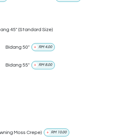
dang 45" (Standard Size)
Bidang 50"
+
RM
4.00
Bidang 55"
+
RM
8.00
wning Moss Crepe)
+
RM
10.00