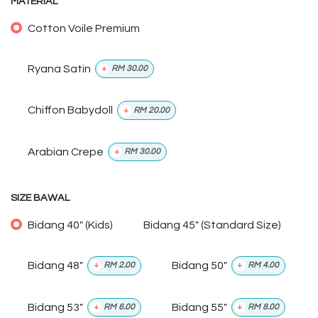
MATERIAL
Cotton Voile Premium
Ryana Satin
+
RM
30.00
Chiffon Babydoll
+
RM
20.00
Arabian Crepe
+
RM
30.00
SIZE BAWAL
Bidang 40" (Kids)
Bidang 45" (Standard Size)
Bidang 48"
Bidang 50"
+
RM
2.00
+
RM
4.00
Bidang 53"
Bidang 55"
+
RM
6.00
+
RM
8.00