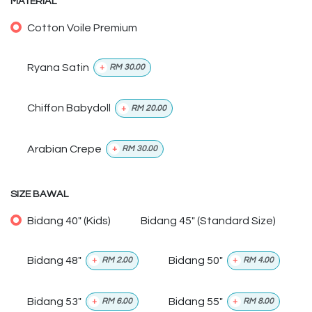
MATERIAL
Cotton Voile Premium
Ryana Satin
+
RM
30.00
Chiffon Babydoll
+
RM
20.00
Arabian Crepe
+
RM
30.00
SIZE BAWAL
Bidang 40" (Kids)
Bidang 45" (Standard Size)
Bidang 48"
Bidang 50"
+
RM
2.00
+
RM
4.00
Bidang 53"
Bidang 55"
+
RM
6.00
+
RM
8.00