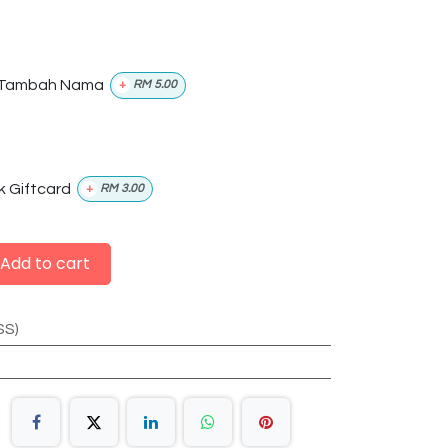
Tambah Nama
+
RM
5.00
k Giftcard
+
RM
3.00
Add to cart
SS)