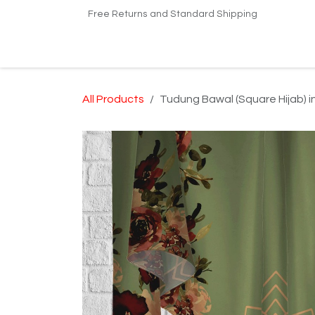
Skip to Content
Free Returns and Standard Shipping
Home
Shop
Kilang Printing Tudung
Dro
All Products
Tudung Bawal (Square Hijab) 