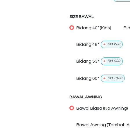
SIZE BAWAL
Bidang 40" (Kids)
Bi
Bidang 48"
+
RM
2.00
Bidang 53"
+
RM
6.00
Bidang 60"
+
RM
10.00
BAWAL AWNING
Bawal Biasa (No Awning)
Bawal Awning (Tambah A