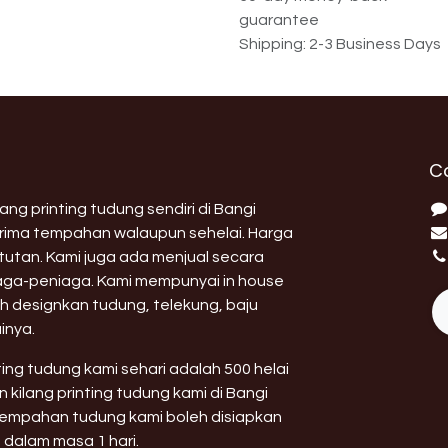
guarantee
Shipping: 2-3 Business Days
C
ng printing tudung sendiri di Bangi
erima tempahan walaupun sehelai. Harga
utan. Kami juga ada menjual secara
aga-peniaga. Kami mempunyai in house
h designkan tudung, telekung, baju
inya.
nting tudung kami sehari adalah 500 helai
 kilang printing tudung kami di Bangi
 tempahan tudung kami boleh disiapkan
 dalam masa 1 hari.