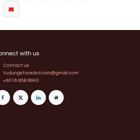
onnect with us
Contact us
tudungstoredotcom@gmail.com
+6016 858 8843