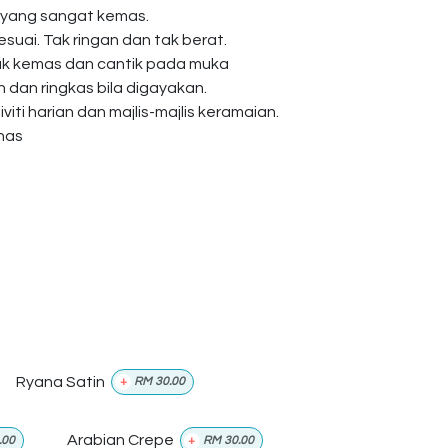
 yang sangat kemas.
esuai. Tak ringan dan tak berat.
ak kemas dan cantik pada muka
dan ringkas bila digayakan.
viti harian dan majlis-majlis keramaian.
anas
Ryana Satin
+
RM
30.00
Arabian Crepe
.00
+
RM
30.00