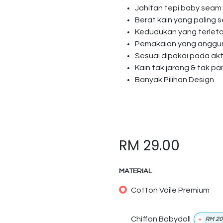
Jahitan tepi baby seam
Berat kain yang paling s
Kedudukan yang terlet
Pemakaian yang anggun 
Sesuai dipakai pada akti
Kain tak jarang & tak p
Banyak Pilihan Design
RM
29.00
MATERIAL
Cotton Voile Premium
Chiffon Babydoll
+
RM
20