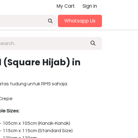
My Cart
Sign in
Whatsapp Us
(Square Hijab) in
atas tudung untuk RM5 sahaja.
Crepe
le Sizes:
 – 105cm x 105cm (Kanak-Kanak)
 – 115cm x 115cm (Standard Size)