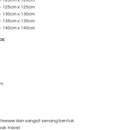
 – 120cm x 120cm
 – 125cm x 125cm
 – 130cm x 130cm
 – 135cm x 135cm
 – 140cm x 140cm
cs:
am
giteeww dan sangat senang bentuk
wak travel