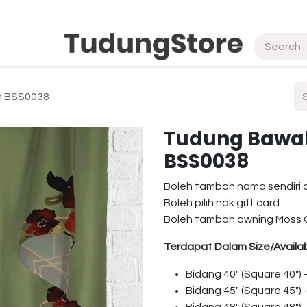
pship
Vendor
About Us
Contact us
in BSS0038
Tudung Bawal 
BSS0038
Boleh tambah nama sendiri 
Boleh pilih nak gift card.
Boleh tambah awning Moss 
Terdapat Dalam Size/Availab
Bidang 40″ (Square 40″)
Bidang 45″ (Square 45″)