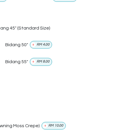
dang 45" (Standard Size)
Bidang 50"
+
RM
4.00
Bidang 55"
+
RM
8.00
wning Moss Crepe)
+
RM
10.00