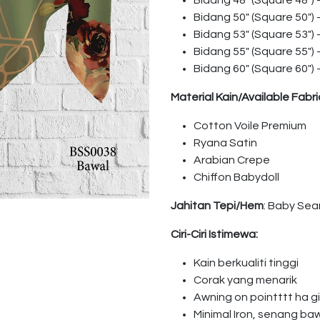
Bidang 48″ (Square 48″)
Bidang 50″ (Square 50″)
Bidang 53″ (Square 53″)
Bidang 55″ (Square 55″)
Bidang 60″ (Square 60″)
Material Kain/Available Fabri
Cotton Voile Premium
Ryana Satin
Arabian Crepe
Chiffon Babydoll
Jahitan Tepi/Hem
: Baby Se
Ciri-Ciri Istimewa:
Kain berkualiti tinggi
Corak yang menarik
Awning on pointttt ha 
Minimal Iron, senang ba