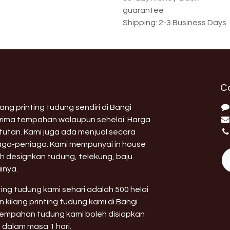
guarantee
Shipping: 2-3 Business Days
C
ng printing tudung sendiri di Bangi
erima tempahan walaupun sehelai. Harga
utan. Kami juga ada menjual secara
aga-peniaga. Kami mempunyai in house
h designkan tudung, telekung, baju
inya.
nting tudung kami sehari adalah 500 helai
 kilang printing tudung kami di Bangi
 tempahan tudung kami boleh disiapkan
 dalam masa 1 hari.