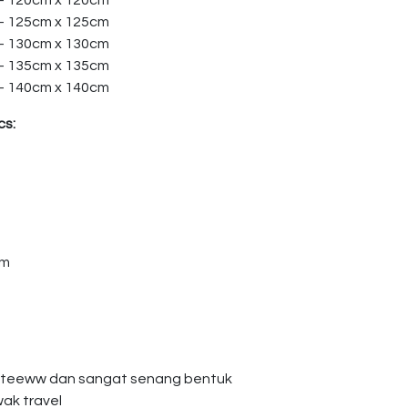
 – 120cm x 120cm
 – 125cm x 125cm
 – 130cm x 130cm
 – 135cm x 135cm
 – 140cm x 140cm
cs:
am
giteeww dan sangat senang bentuk
wak travel