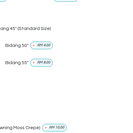
dang 45" (Standard Size)
Bidang 50"
+
RM
4.00
Bidang 55"
+
RM
8.00
wning Moss Crepe)
+
RM
10.00