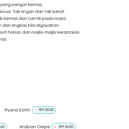
 yang sangat kemas.
esuai. Tak ringan dan tak berat.
ak kemas dan cantik pada muka
dan ringkas bila digayakan.
viti harian dan majlis-majlis keramaian.
anas
Ryana Satin
+
RM
30.00
Arabian Crepe
.00
+
RM
30.00