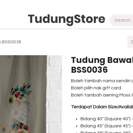
pship
Vendor
About Us
Contact us
in BSS0036
Tudung Bawal 
BSS0036
Boleh tambah nama sendiri 
Boleh pilih nak gift card.
Boleh tambah awning Moss 
Terdapat Dalam Size/Availab
Bidang 40″ (Square 40″)
Bidang 45″ (Square 45″)