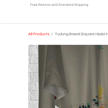
Skip to Content
Free Returns and Standard Shipping
Home
Shop
Kilang Printing Tudung
Dro
All Products
Tudung Bawal (Square Hijab) 