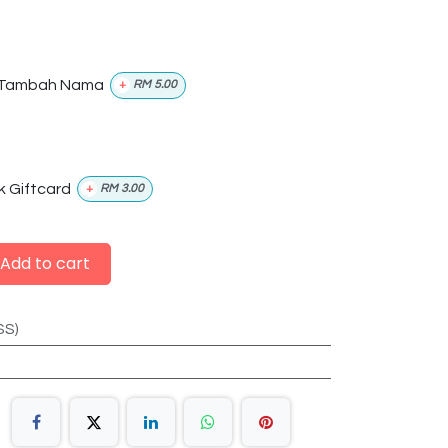
Tambah Nama
+
RM
5.00
k Giftcard
+
RM
3.00
Add to cart
SS)