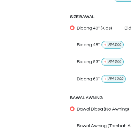
SIZE BAWAL
Bidang 40" (Kids)
Bi
Bidang 48"
+
RM
2.00
Bidang 53"
+
RM
6.00
Bidang 60"
+
RM
10.00
BAWAL AWNING
Bawal Biasa (No Awning)
Bawal Awning (Tambah A