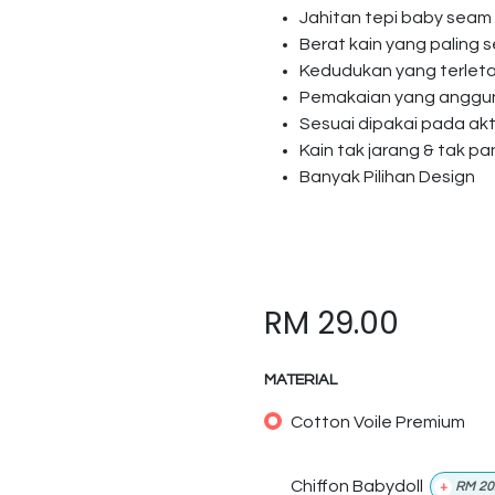
Jahitan tepi baby seam
Berat kain yang paling s
Kedudukan yang terlet
Pemakaian yang anggun 
Sesuai dipakai pada akti
Kain tak jarang & tak p
Banyak Pilihan Design
RM
29.00
MATERIAL
Cotton Voile Premium
Chiffon Babydoll
+
RM
20