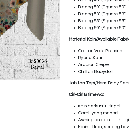
Bidang 48″ (Square 48″)
Bidang 50″ (Square 50″)
Bidang 53″ (Square 53″)
Bidang 55″ (Square 55″)
Bidang 60″ (Square 60″)
Material Kain/Available Fabri
Cotton Voile Premium
Ryana Satin
Arabian Crepe
Chiffon Babydoll
Jahitan Tepi/Hem
: Baby Se
Ciri-Ciri Istimewa:
Kain berkualiti tinggi
Corak yang menarik
Awning on pointttt ha 
Minimal Iron, senang ba