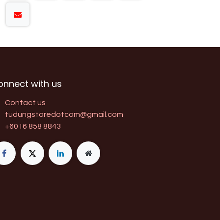
onnect with us
Contact us
tudungstoredotcom@gmail.com
+6016 858 8843