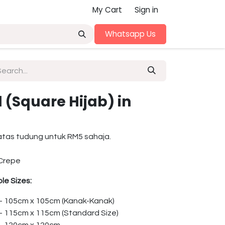
My Cart
Sign in
Whatsapp Us
(Square Hijab) in
atas tudung untuk RM5 sahaja.
Crepe
le Sizes:
 – 105cm x 105cm (Kanak-Kanak)
 – 115cm x 115cm (Standard Size)