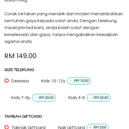
dalam beg.
Corak cetakan yang menarik dan moden menambahkan
sentuhan gaya kepada solat anda. Dengan telekung
travel printed kami, anda boleh solat dengan
keselesaan dan gaya, tanpa mengabaikan kewajiban
agama anda.
RM
149.00
SIZE TELEKUNG
Dewasa
Kids 10-12y
-
RM
10.00
Kids 7-9y
Kids 4-6
-
RM
20.00
-
RM
30.00
TAMBAH GIFTCARD
Taknak Giftcard
Nak Giftcard
+
RM
3.00