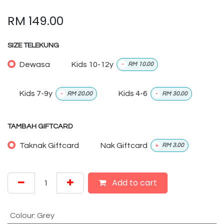
RM
149.00
SIZE TELEKUNG
Dewasa
Kids 10-12y
-
RM
10.00
Kids 7-9y
Kids 4-6
-
RM
20.00
-
RM
30.00
TAMBAH GIFTCARD
Taknak Giftcard
Nak Giftcard
+
RM
3.00
Add to cart
Colour
:
Grey