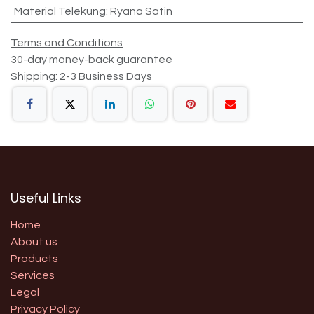
Material Telekung
:
Ryana Satin
Terms and Conditions
30-day money-back guarantee
Shipping: 2-3 Business Days
Useful Links
Home
About us
Products
Services
Legal
Privacy Policy