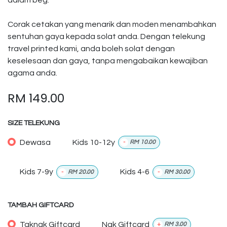
dalam beg.
Corak cetakan yang menarik dan moden menambahkan
sentuhan gaya kepada solat anda. Dengan telekung
travel printed kami, anda boleh solat dengan
keselesaan dan gaya, tanpa mengabaikan kewajiban
agama anda.
RM
149.00
SIZE TELEKUNG
Dewasa
Kids 10-12y
-
RM
10.00
Kids 7-9y
Kids 4-6
-
RM
20.00
-
RM
30.00
TAMBAH GIFTCARD
Taknak Giftcard
Nak Giftcard
+
RM
3.00