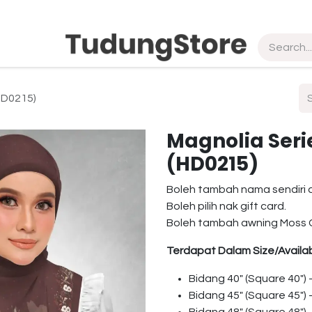
pship
Vendor
About Us
Contact us
HD0215)
Magnolia Seri
(HD0215)
Boleh tambah nama sendiri 
Boleh pilih nak gift card.
Boleh tambah awning Moss 
Terdapat Dalam Size/Availab
Bidang 40″ (Square 40″)
Bidang 45″ (Square 45″)