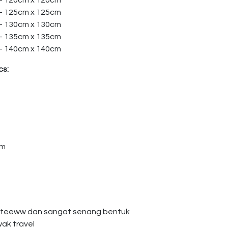
 – 120cm x 120cm
 – 125cm x 125cm
 – 130cm x 130cm
 – 135cm x 135cm
 – 140cm x 140cm
cs:
am
giteeww dan sangat senang bentuk
wak travel