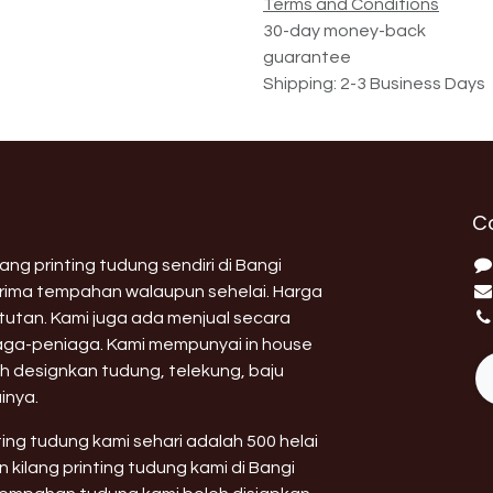
Terms and Conditions
30-day money-back
guarantee
Shipping: 2-3 Business Days
C
ng printing tudung sendiri di Bangi
erima tempahan walaupun sehelai. Harga
utan. Kami juga ada menjual secara
aga-peniaga. Kami mempunyai in house
h designkan tudung, telekung, baju
inya.
nting tudung kami sehari adalah 500 helai
 kilang printing tudung kami di Bangi