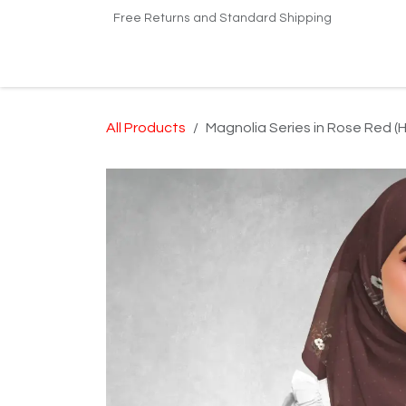
Skip to Content
Free Returns and Standard Shipping
Home
Shop
Kilang Printing Tudung
Dro
All Products
Magnolia Series in Rose Red (