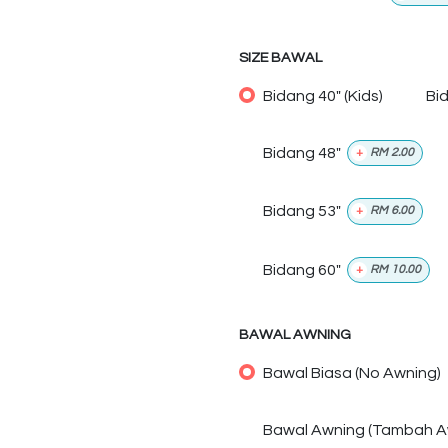
SIZE BAWAL
Bidang 40" (Kids)
Bi
Bidang 48"
+
RM
2.00
Bidang 53"
+
RM
6.00
Bidang 60"
+
RM
10.00
BAWAL AWNING
Bawal Biasa (No Awning)
Bawal Awning (Tambah A