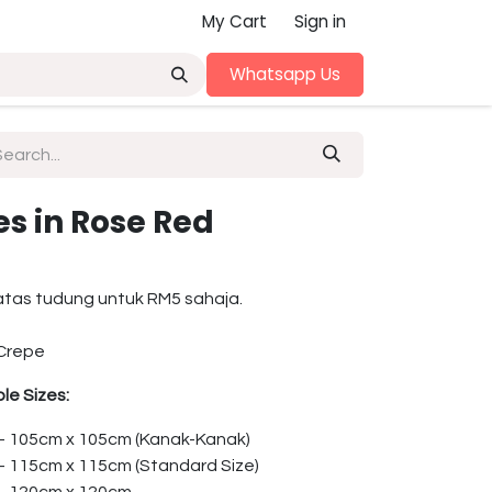
My Cart
Sign in
Whatsapp Us
es in Rose Red
atas tudung untuk RM5 sahaja.
Crepe
le Sizes:
 – 105cm x 105cm (Kanak-Kanak)
 – 115cm x 115cm (Standard Size)