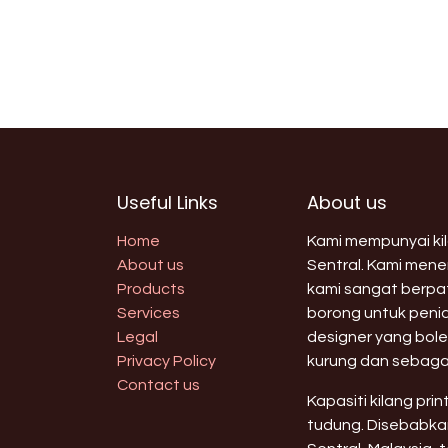
Useful Links
About us
Home
Kami mempunyai kila
About us
Sentral. Kami men
Products
kami sangat berpat
Services
borong untuk peni
Legal
designer yang bole
Privacy Policy
kurung dan sebaga
Contact us
Kapasiti kilang pri
tudung. Disebabkan