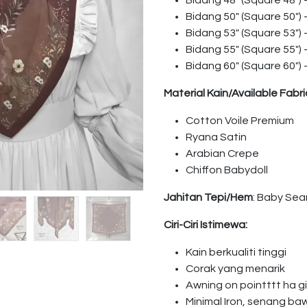
Bidang 48″ (Square 48″)
Bidang 50″ (Square 50″)
Bidang 53″ (Square 53″)
Bidang 55″ (Square 55″)
Bidang 60″ (Square 60″)
Material Kain/Available Fabri
Cotton Voile Premium
Ryana Satin
Arabian Crepe
Chiffon Babydoll
Jahitan Tepi/Hem
: Baby Se
Ciri-Ciri Istimewa:
Kain berkualiti tinggi
Corak yang menarik
Awning on pointttt ha 
Minimal Iron, senang ba