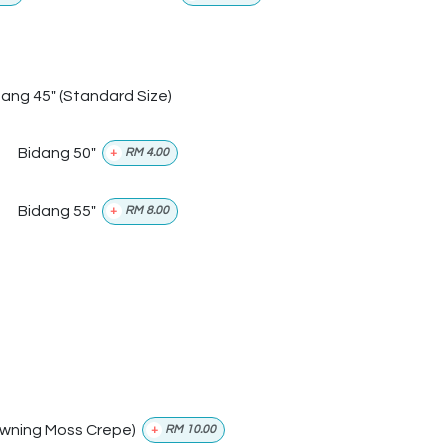
dang 45" (Standard Size)
Bidang 50"
+
RM
4.00
Bidang 55"
+
RM
8.00
wning Moss Crepe)
+
RM
10.00