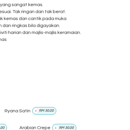
 yang sangat kemas.
esuai. Tak ringan dan tak berat.
ak kemas dan cantik pada muka
dan ringkas bila digayakan.
viti harian dan majlis-majlis keramaian.
anas
Ryana Satin
+
RM
30.00
Arabian Crepe
.00
+
RM
30.00