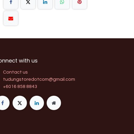
onnect with us
Contact us
tudungstoredotcom@gmail.com
+6016 858 8843