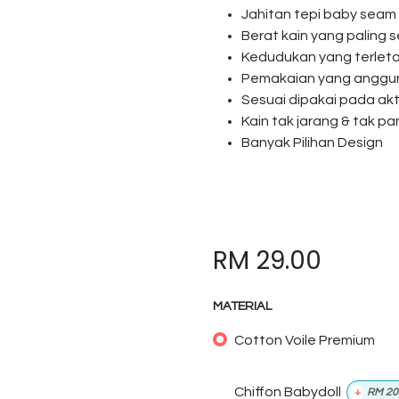
Jahitan tepi baby seam
Berat kain yang paling s
Kedudukan yang terlet
Pemakaian yang anggun 
Sesuai dipakai pada akti
Kain tak jarang & tak p
Banyak Pilihan Design
RM
29.00
MATERIAL
Cotton Voile Premium
Chiffon Babydoll
+
RM
20