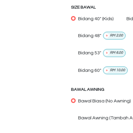
SIZE BAWAL
Bidang 40" (Kids)
Bi
Bidang 48"
+
RM
2.00
Bidang 53"
+
RM
6.00
Bidang 60"
+
RM
10.00
BAWAL AWNING
Bawal Biasa (No Awning)
Bawal Awning (Tambah A