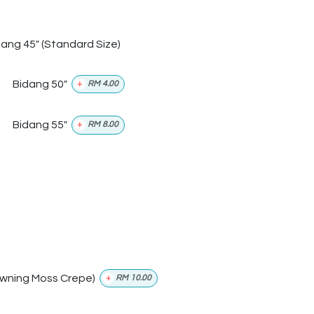
dang 45" (Standard Size)
Bidang 50"
+
RM
4.00
Bidang 55"
+
RM
8.00
wning Moss Crepe)
+
RM
10.00