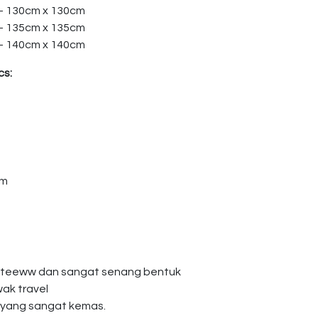
 – 130cm x 130cm
 – 135cm x 135cm
 – 140cm x 140cm
cs:
am
giteeww dan sangat senang bentuk
wak travel
 yang sangat kemas.