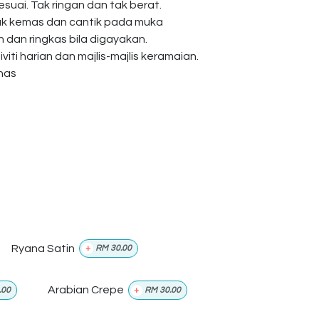
esuai. Tak ringan dan tak berat.
ak kemas dan cantik pada muka
dan ringkas bila digayakan.
viti harian dan majlis-majlis keramaian.
anas
Ryana Satin
+
RM
30.00
Arabian Crepe
.00
+
RM
30.00