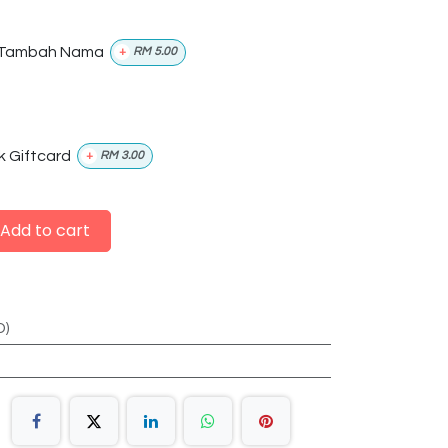
Tambah Nama
+
RM
5.00
k Giftcard
+
RM
3.00
Add to cart
D)