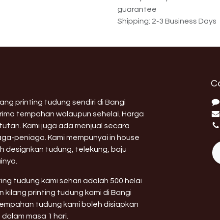
guarantee
Shipping: 2-3 Business Days
C
ng printing tudung sendiri di Bangi
erima tempahan walaupun sehelai. Harga
utan. Kami juga ada menjual secara
aga-peniaga. Kami mempunyai in house
h designkan tudung, telekung, baju
inya.
nting tudung kami sehari adalah 500 helai
 kilang printing tudung kami di Bangi
 tempahan tudung kami boleh disiapkan
 dalam masa 1 hari.