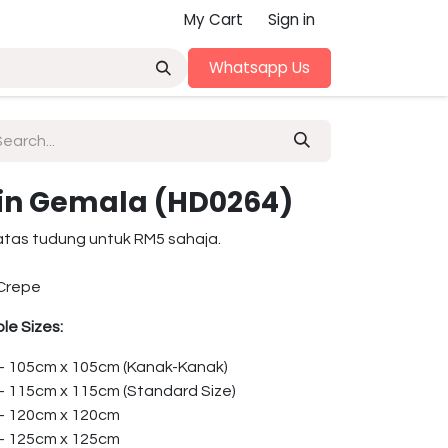
My Cart
Sign in
Whatsapp Us
 in Gemala (HD0264)
atas tudung untuk RM5 sahaja.
Crepe
le Sizes:
 – 105cm x 105cm (Kanak-Kanak)
 – 115cm x 115cm (Standard Size)
 – 120cm x 120cm
 – 125cm x 125cm