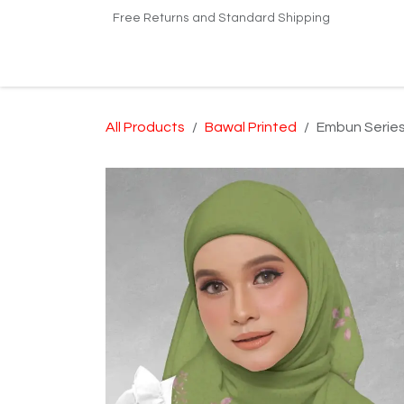
Skip to Content
Free Returns and Standard Shipping
Home
Shop
Kilang Printing Tudung
Dro
All Products
Bawal Printed
Embun Series