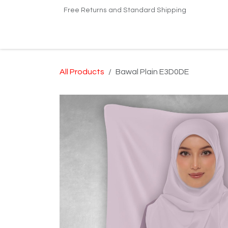
Skip to Content
Free Returns and Standard Shipping
Home
Shop
Kilang Printing Tudung
Dro
All Products
Bawal Plain E3D0DE