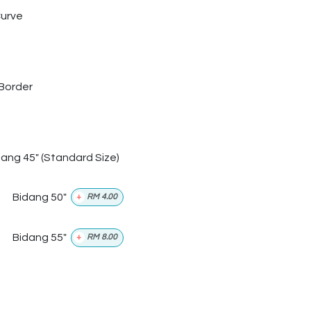
urve
Border
dang 45" (Standard Size)
Bidang 50"
+
RM
4.00
Bidang 55"
+
RM
8.00