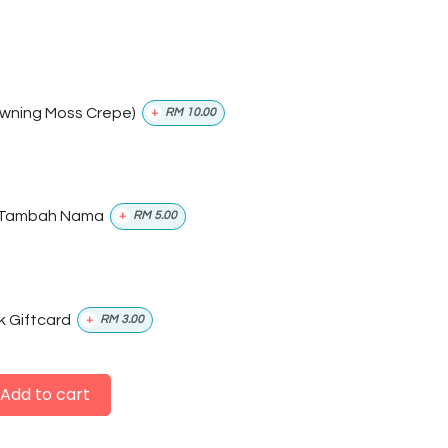
wning Moss Crepe)
+
RM
10.00
Tambah Nama
+
RM
5.00
k Giftcard
+
RM
3.00
Add to cart