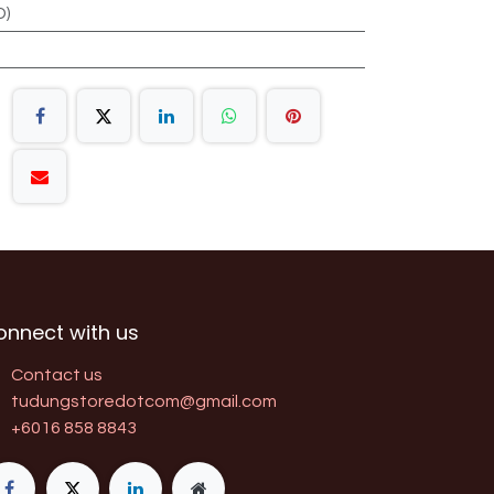
D)
onnect with us
Contact us
tudungstoredotcom@gmail.com
+6016 858 8843