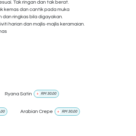
esuai. Tak ringan dan tak berat.
ak kemas dan cantik pada muka
dan ringkas bila digayakan.
viti harian dan majlis-majlis keramaian.
anas
Ryana Satin
+
RM
30.00
Arabian Crepe
.00
+
RM
30.00