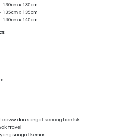
 – 130cm x 130cm
 – 135cm x 135cm
 – 140cm x 140cm
cs:
am
giteeww dan sangat senang bentuk
wak travel
 yang sangat kemas.