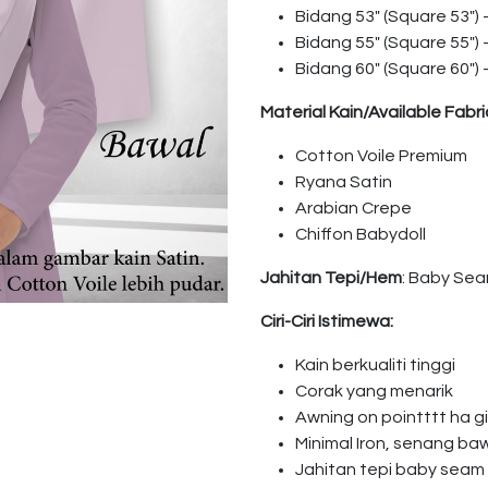
Bidang 53″ (Square 53″)
Bidang 55″ (Square 55″)
Bidang 60″ (Square 60″)
Material Kain/Available Fabri
Cotton Voile Premium
Ryana Satin
Arabian Crepe
Chiffon Babydoll
Jahitan Tepi/Hem
: Baby Se
Ciri-Ciri Istimewa:
Kain berkualiti tinggi
Corak yang menarik
Awning on pointttt ha 
Minimal Iron, senang ba
Jahitan tepi baby seam