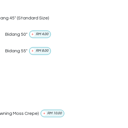
dang 45" (Standard Size)
Bidang 50"
+
RM
4.00
Bidang 55"
+
RM
8.00
wning Moss Crepe)
+
RM
10.00