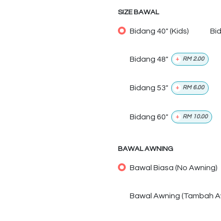
SIZE BAWAL
Bidang 40" (Kids)
Bi
Bidang 48"
+
RM
2.00
Bidang 53"
+
RM
6.00
Bidang 60"
+
RM
10.00
BAWAL AWNING
Bawal Biasa (No Awning)
Bawal Awning (Tambah A