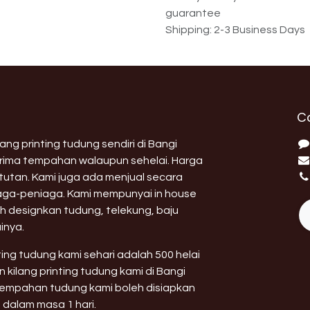
guarantee
Shipping: 2-3 Business Days
C
ng printing tudung sendiri di Bangi
erima tempahan walaupun sehelai. Harga
utan. Kami juga ada menjual secara
aga-peniaga. Kami mempunyai in house
h designkan tudung, telekung, baju
inya.
nting tudung kami sehari adalah 500 helai
 kilang printing tudung kami di Bangi
 tempahan tudung kami boleh disiapkan
 dalam masa 1 hari.