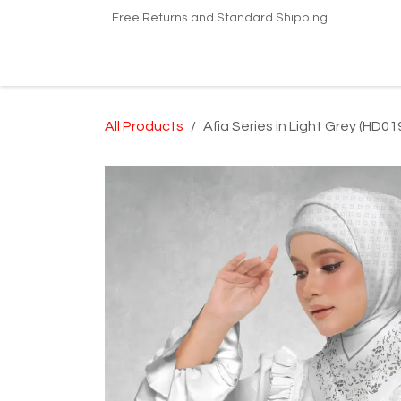
Skip to Content
Free Returns and Standard Shipping
Home
Shop
Kilang Printing Tudung
Dro
All Products
Afia Series in Light Grey (HD01