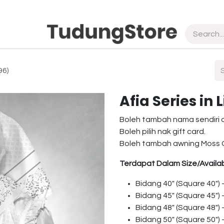
pship
Vendor
About Us
Contact us
96)
Afia Series in
Boleh tambah nama sendiri 
Boleh pilih nak gift card.
Boleh tambah awning Moss 
Terdapat Dalam Size/Availab
Bidang 40″ (Square 40″)
Bidang 45″ (Square 45″)
Bidang 48″ (Square 48″)
Bidang 50″ (Square 50″)