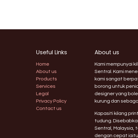
Useful Links
About us
Home
Kami mempunyai kila
About us
Sentral. Kami men
Products
kami sangat berpat
Services
borong untuk peni
Legal
designer yang bole
Privacy Policy
kurung dan sebaga
Contact us
Kapasiti kilang pri
tudung. Disebabkan
Sentral, Malaysia,
dengan cepat iaitu