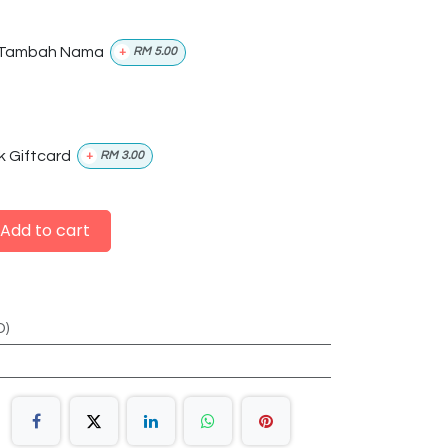
Tambah Nama
+
RM
5.00
k Giftcard
+
RM
3.00
Add to cart
D)