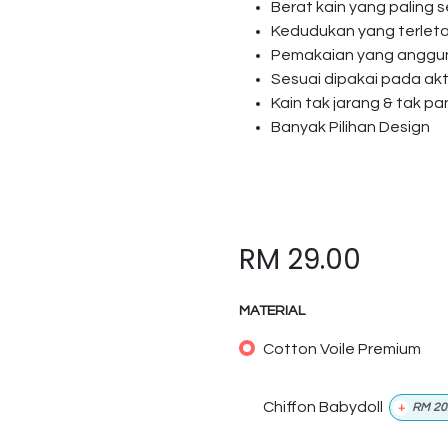
Berat kain yang paling s
Kedudukan yang terlet
Pemakaian yang anggun 
Sesuai dipakai pada akti
Kain tak jarang & tak p
Banyak Pilihan Design
RM
29.00
MATERIAL
Cotton Voile Premium
Chiffon Babydoll
+
RM
20