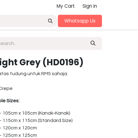
My Cart
Sign in
Whatsapp Us
 Light Grey (HD0196)
atas tudung untuk RM5 sahaja.
Crepe
le Sizes:
 – 105cm x 105cm (Kanak-Kanak)
 – 115cm x 115cm (Standard Size)
 – 120cm x 120cm
 – 125cm x 125cm