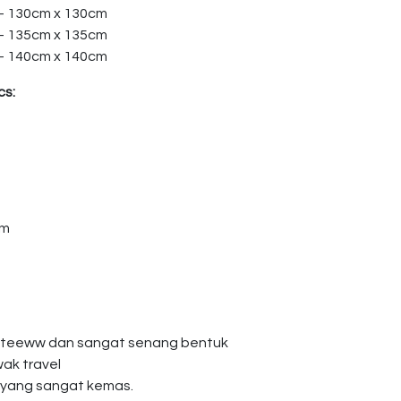
 – 130cm x 130cm
 – 135cm x 135cm
 – 140cm x 140cm
cs:
am
giteeww dan sangat senang bentuk
wak travel
 yang sangat kemas.