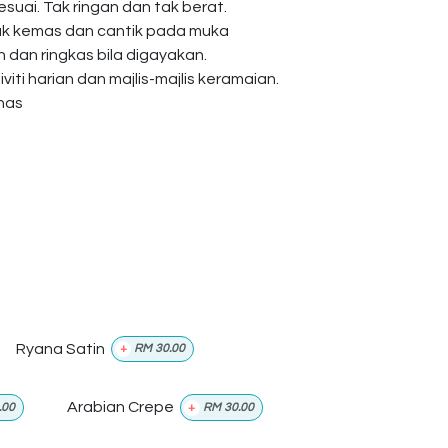
esuai. Tak ringan dan tak berat.
ak kemas dan cantik pada muka
dan ringkas bila digayakan.
viti harian dan majlis-majlis keramaian.
anas
Ryana Satin
+
RM
30.00
Arabian Crepe
.00
+
RM
30.00